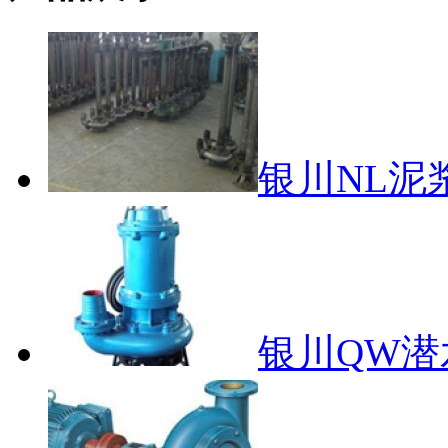
银川NL泥
银川QW潜