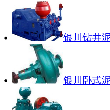
银川钻井
银川卧式