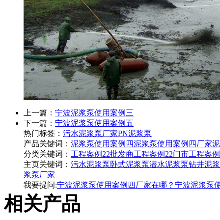
上一篇：
宁波泥浆泵使用案例三
下一篇：
宁波泥浆泵使用案例五
热门标签：
污水泥浆泵厂家
PN泥浆泵
产品关键词：
泥浆泵使用案例四
泥浆泵使用案例四厂家
泥
分类关键词：
工程案例22批发商
工程案例22门市
工程案例
主页关键词：
污水泥浆泵
卧式泥浆泵
潜水泥浆泵
钻井泥浆
浆泵厂家
我要提问:
宁波泥浆泵使用案例四厂家在哪？
宁波泥浆泵
相关产品