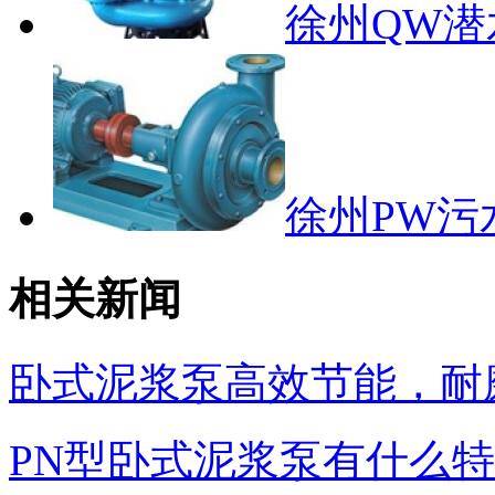
徐州QW潜
徐州PW污
相关新闻
卧式泥浆泵高效节能，耐
PN型卧式泥浆泵有什么